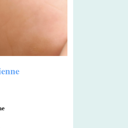
ienne
ne