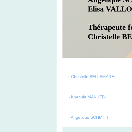
Elisa VALL
Thérapeute fo
Christelle
Christelle BELLEMARE
Khaoula MAKHEBI
Angélique SCHMITT